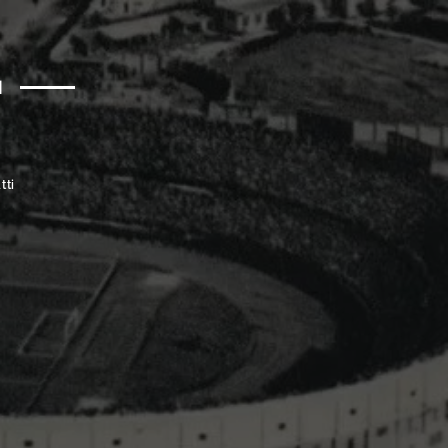
a
tti