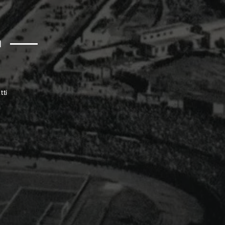
a
tti