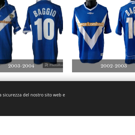
2003-2004
2002-2003
a sicurezza del nostro sito web e
a biancorossa , 70126 - Bari Mail: lamagliabiancorossa@ho
Creato con
Webnode
Cookies