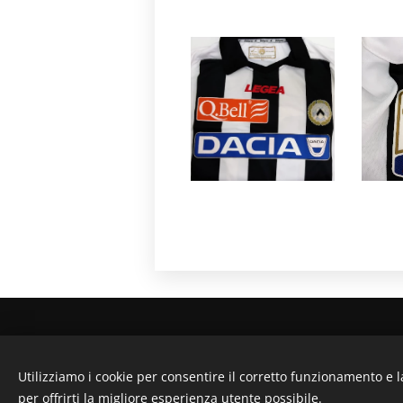
La magli
Utilizziamo i cookie per consentire il corretto funzionamento e l
per offrirti la migliore esperienza utente possibile.