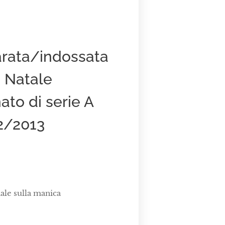
arata/indossata
i Natale
ato di serie A
2/2013
iale sulla manica