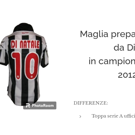
Maglia prep
da D
in campion
201
DIFFERENZE:
Toppa serie A uffic