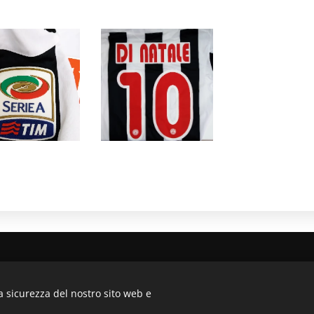
a biancorossa , 70126 - Bari Mail: lamagliabiancorossa@ho
a sicurezza del nostro sito web e
Creato con
Webnode
Cookies