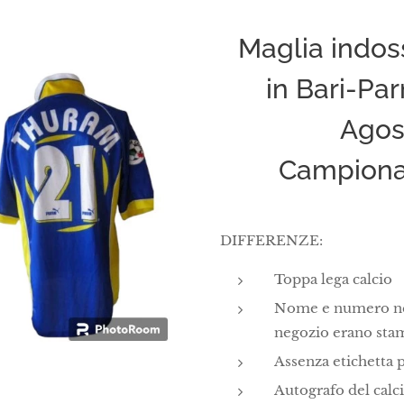
Maglia indo
in Bari-Pa
Agos
Campionat
DIFFERENZE:
Toppa lega calcio
Nome e numero nel
negozio erano stam
Assenza etichetta 
Autografo del calci