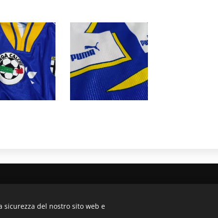
a biancorossa , 70126 - Bari Mail: lamagliabiancorossa@ho
a sicurezza del nostro sito web e
Creato con
Webnode
Cookies