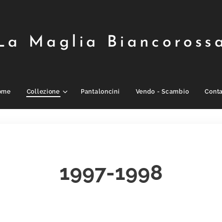
La Maglia Biancoross
ome
Collezione
Pantaloncini
Vendo - Scambio
Conta
1997-1998