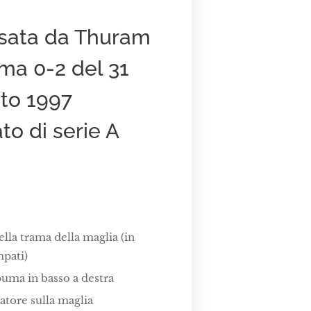
ssata da Thuram
rma 0-2 del 31
to 1997
o di serie A
la trama della maglia (in
pati)
puma in basso a destra
atore sulla maglia